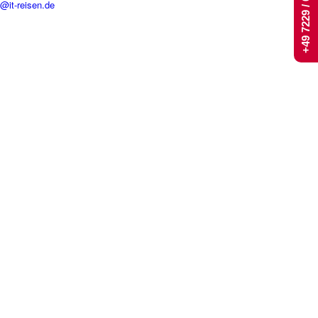
+49 7229 / 661 444
t@it-reisen.de