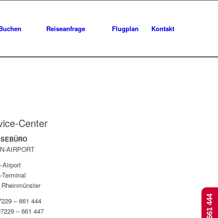
Buchen
Reiseanfrage
Flugplan
Kontakt
vice-Center
EISEBÜRO
N-AIRPORT
-Airport
-Terminal
 Rheinmünster
07229 – 661 444
07229 – 661 447