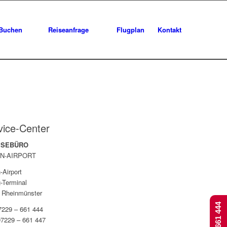
Buchen
Reiseanfrage
Flugplan
Kontakt
vice-Center
EISEBÜRO
N-AIRPORT
-Airport
-Terminal
 Rheinmünster
07229 – 661 444
07229 – 661 447