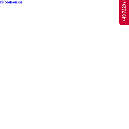
+49 7229 / 661 444
t@it-reisen.de