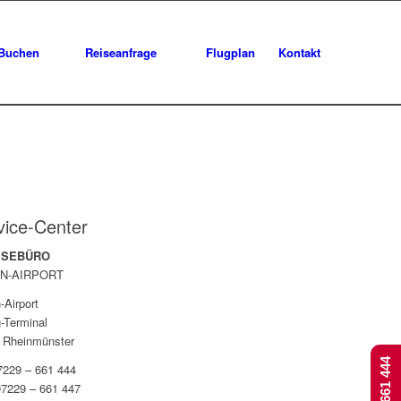
Buchen
Reiseanfrage
Flugplan
Kontakt
vice-Center
EISEBÜRO
N-AIRPORT
-Airport
-Terminal
 Rheinmünster
07229 – 661 444
07229 – 661 447