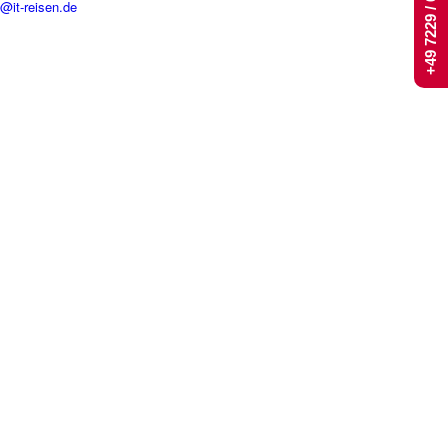
+49 7229 / 661 444
t@it-reisen.de