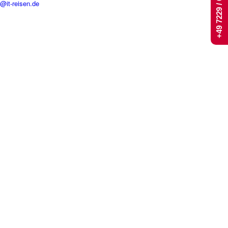
+49 7229 / 661 444
t@it-reisen.de