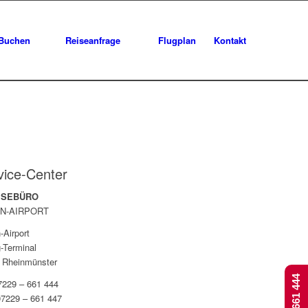
Buchen
Reiseanfrage
Flugplan
Kontakt
vice-Center
EISEBÜRO
N-AIRPORT
-Airport
-Terminal
 Rheinmünster
07229 – 661 444
07229 – 661 447