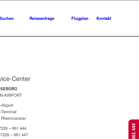
Buchen
Reiseanfrage
Flugplan
Kontakt
vice-Center
EISEBÜRO
N-AIRPORT
-Airport
-Terminal
 Rheinmünster
07229 – 661 444
07229 – 661 447