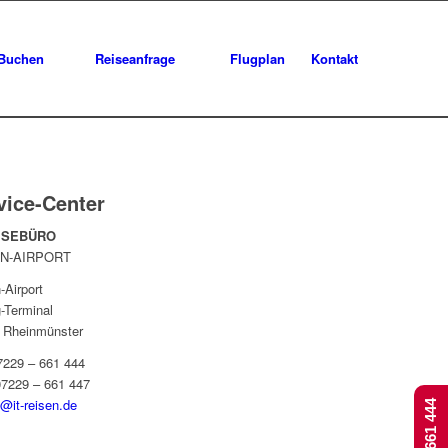
Buchen
Reiseanfrage
Flugplan
Kontakt
vice-Center
EISEBÜRO
N-AIRPORT
-Airport
-Terminal
 Rheinmünster
07229 – 661 444
07229 – 661 447
t@it-reisen.de